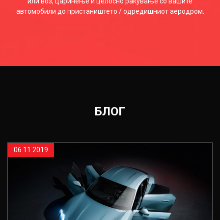
или воз, царинење и целосно ракување со вашите
автомобили до пристаништето / одредишниот аеродром.
БЛОГ
06.11.2019