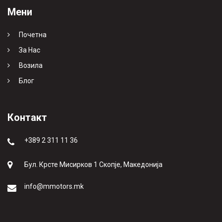
Мени
Почетна
За Нас
Возила
Блог
Контакт
+389 2 311 11 36
Бул. Крсте Мисирков 1 Скопје, Македонија
info@mmotors.mk