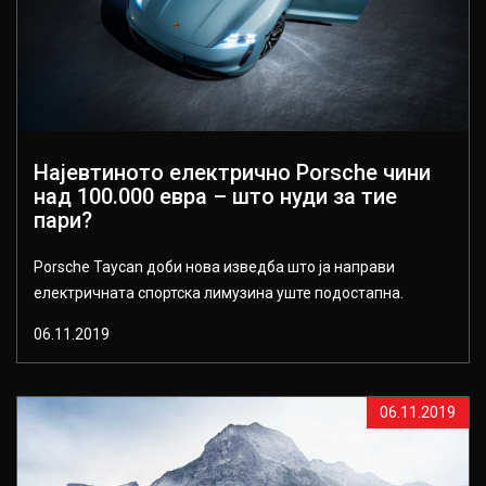
Најевтиното електрично Porsche чини
над 100.000 евра – што нуди за тие
пари?
Porsche Taycan доби нова изведба што ја направи
електричната спортска лимузина уште подостапна.
06.11.2019
06.11.2019